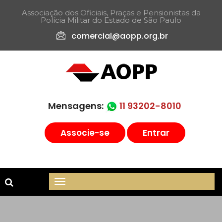
Associação dos Oficiais, Praças e Pensionistas da
Polícia Militar do Estado de São Paulo​
comercial@aopp.org.br
Mensagens:
11 93202-8010
Associe-se
Entrar