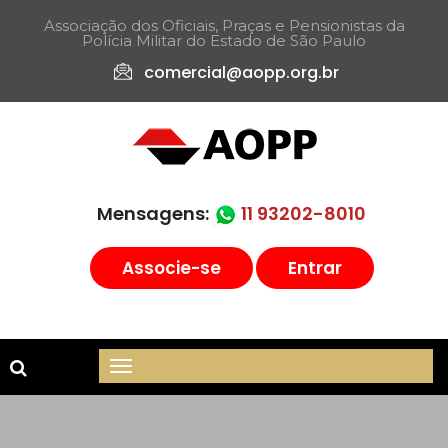
Associação dos Oficiais, Praças e Pensionistas da
Polícia Militar do Estado de São Paulo​
comercial@aopp.org.br
Mensagens:
11 93202-8010
Associe-se
Entrar