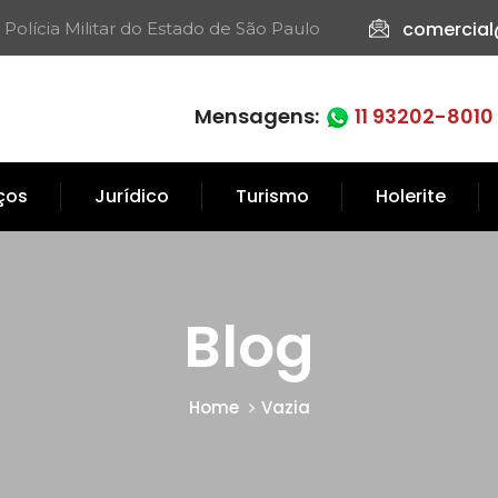
comercial
 Polícia Militar do Estado de São Paulo​
Mensagens:
11 93202-8010
iços
Jurídico
Turismo
Holerite
Blog
Home
Vazia