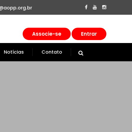
@aopp.org.br
Associe-se
Entrar
Notícias
Contato