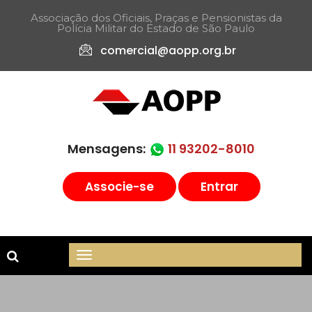
Associação dos Oficiais, Praças e Pensionistas da
Polícia Militar do Estado de São Paulo​
comercial@aopp.org.br
Mensagens:
11 93202-8010
Associe-se
Entrar