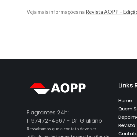
Veja mais informações na
Revista AOPP – Ediçã
Links
Home
Quem 
Flagrantes 24h:
Depoim
11 97472-4567 - Dr. Giuliano
Revista
Ressaltamos que o contato deve ser
Contat
utilizado
exclusivamente em situações de