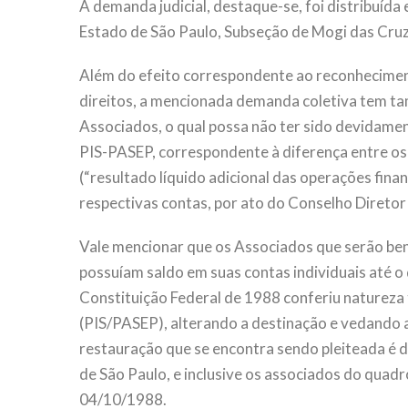
A demanda judicial, destaque-se, foi distribuída
Estado de São Paulo, Subseção de Mogi das Cr
Além do efeito correspondente ao reconhecimento
direitos, a mencionada demanda coletiva tem ta
Associados, o qual possa não ter sido devidame
PIS-PASEP, correspondente à diferença entre os
(“resultado líquido adicional das operações fina
respectivas contas, por ato do Conselho Diret
Vale mencionar que os Associados que serão be
possuíam saldo em suas contas individuais até o d
Constituição Federal de 1988 conferiu natureza 
(PIS/PASEP), alterando a destinação e vedando a 
restauração que se encontra sendo pleiteada é de
de São Paulo, e inclusive os associados do quadro
04/10/1988.