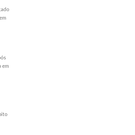
lgado
rem
pós
o em
bito