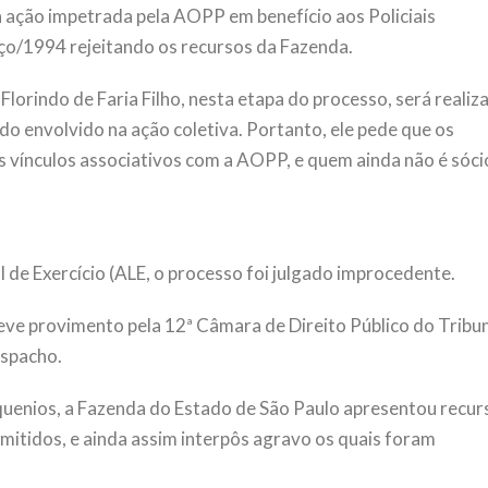
a ação impetrada pela AOPP em benefício aos Policiais
ço/1994 rejeitando os recursos da Fazenda.
lorindo de Faria Filho, nesta etapa do processo, será realiz
do envolvido na ação coletiva. Portanto, ele pede que os
s vínculos associativos com a AOPP, e quem ainda não é sóci
l de Exercício (ALE, o processo foi julgado improcedente.
ve provimento pela 12ª Câmara de Direito Público do Tribu
espacho.
uenios, a Fazenda do Estado de São Paulo apresentou recur
dmitidos, e ainda assim interpôs agravo os quais foram