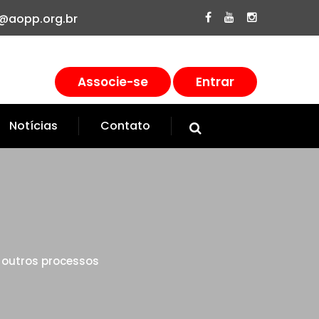
@aopp.org.br
Associe-se
Entrar
Notícias
Contato
 outros processos