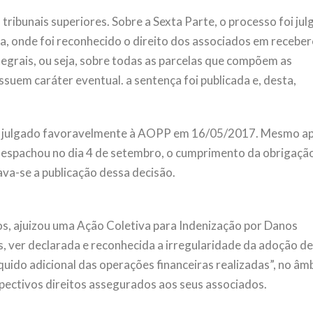
ibunais superiores. Sobre a Sexta Parte, o processo foi ju
a, onde foi reconhecido o direito dos associados em recebe
tegrais, ou seja, sobre todas as parcelas que compõem as
suem caráter eventual. a sentença foi publicada e, desta,
 foi julgado favoravelmente à AOPP em 16/05/2017. Mesmo a
a despachou no dia 4 de setembro, o cumprimento da obrigaçã
va-se a publicação dessa decisão.
s, ajuizou uma Ação Coletiva para Indenização por Danos
s, ver declarada e reconhecida a irregularidade da adoção de
íquido adicional das operações financeiras realizadas”, no âm
pectivos direitos assegurados aos seus associados.