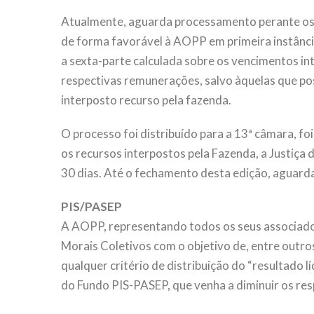
Atualmente, aguarda processamento perante os tr
de forma favorável à AOPP em primeira instânci
a sexta-parte calculada sobre os vencimentos in
respectivas remunerações, salvo àquelas que pos
interposto recurso pela fazenda.
O processo foi distribuído para a 13ª câmara,
os recursos interpostos pela Fazenda, a Justiç
30 dias. Até o fechamento desta edição, aguarda
PIS/PASEP
A AOPP, representando todos os seus associado
Morais Coletivos com o objetivo de, entre outro
qualquer critério de distribuição do “resultado l
do Fundo PIS-PASEP, que venha a diminuir os res