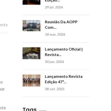
29 jul. 2026
Reunião Da AOPP
ents
Com...
18 mar. 2026
Lançamento Oficial |
Revista...
30 jan. 2026
Lançamento Revista
do
Edição 47ª...
que
08 set. 2025
este
Tags