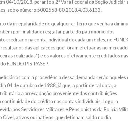
 em 04/10/2018, perante a 2ª Vara Federal da Seção Judiciári
uzes, sob o número 5002568-80.2018.4.03.6133.
 da irregularidade de qualquer critério que venha a diminu
mbém por finalidade resgatar parte do patrimônio dos
nte creditado na conta individual de cada um deles, no FUN
 resultados das aplicações que foram efetuadas no mercado
nceiras realizadas”) e os valores efetivamente creditados na
or do FUNDO PIS-PASEP.
neficiários com a procedência dessa demanda serão aqueles
ia 04 de outubro de 1988, já que, a partir de tal data, a
tributária a arrecadação proveniente das contribuições
continuidade do crédito nas contas individuais. Logo, a
vida aos Servidores Militares e Pensionistas da Policia Mili
 Cível, ativos ou inativos, que detinham saldo no dia