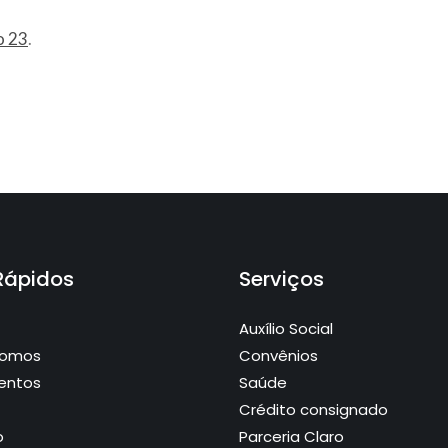
o 23
.
 Rápidos
Serviços
Auxílio Social
Somos
Convênios
entos
Saúde
Crédito consignado
o
Parceria Claro