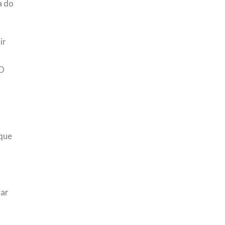
a do
ir
DO
s
 que
tar