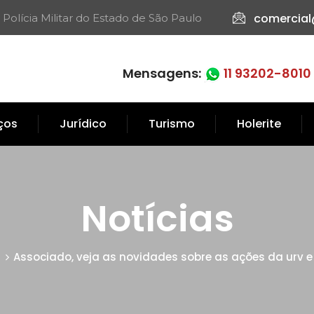
comercial
 Polícia Militar do Estado de São Paulo​
Mensagens:
11 93202-8010
iços
Jurídico
Turismo
Holerite
Notícias
Associado, veja as novidades sobre as ações da urv e