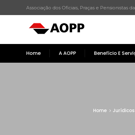
Associação dos Oficiais, Praças e Pensionistas da
Home
A AOPP
Benefício E Serv
Home
Jurídicos