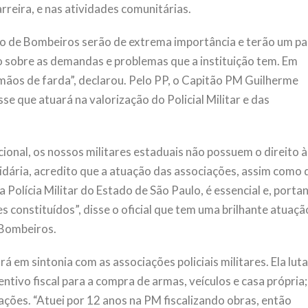
reira, e nas atividades comunitárias.
o de Bombeiros serão de extrema importância e terão um pa
obre as demandas e problemas que a instituição tem. Em
mãos de farda”, declarou. Pelo PP, o Capitão PM Guilherme
se que atuará na valorização do Policial Militar e das
ional, os nossos militares estaduais não possuem o direito à
tidária, acredito que a atuação das associações, assim como 
 Polícia Militar do Estado de São Paulo, é essencial e, porta
s constituídos”, disse o oficial que tem uma brilhante atuaçã
 Bombeiros.
á em sintonia com as associações policiais militares. Ela lut
entivo fiscal para a compra de armas, veículos e casa própria;
ações. “Atuei por 12 anos na PM fiscalizando obras, então