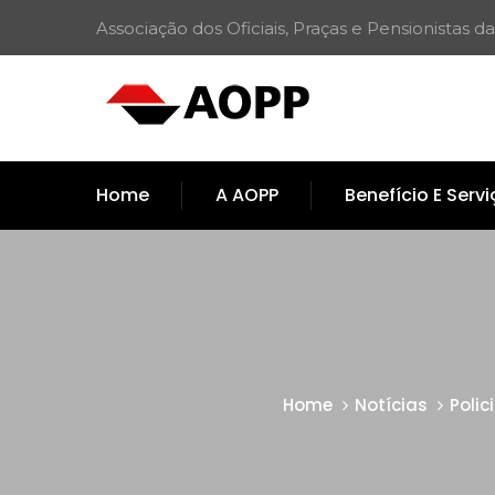
Associação dos Oficiais, Praças e Pensionistas da
Home
A AOPP
Benefício E Serv
Home
Notícias
Polic