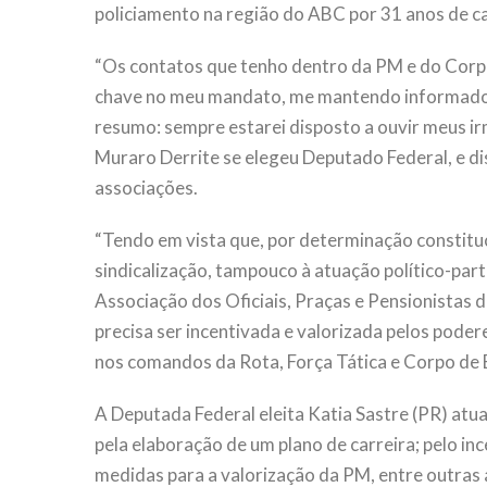
policiamento na região do ABC por 31 anos de car
“Os contatos que tenho dentro da PM e do Corp
chave no meu mandato, me mantendo informado s
resumo: sempre estarei disposto a ouvir meus ir
Muraro Derrite se elegeu Deputado Federal, e dis
associações.
“Tendo em vista que, por determinação constituc
sindicalização, tampouco à atuação político-par
Associação dos Oficiais, Praças e Pensionistas da
precisa ser incentivada e valorizada pelos podere
nos comandos da Rota, Força Tática e Corpo de
A Deputada Federal eleita Katia Sastre (PR) atuar
pela elaboração de um plano de carreira; pelo inc
medidas para a valorização da PM, entre outras 