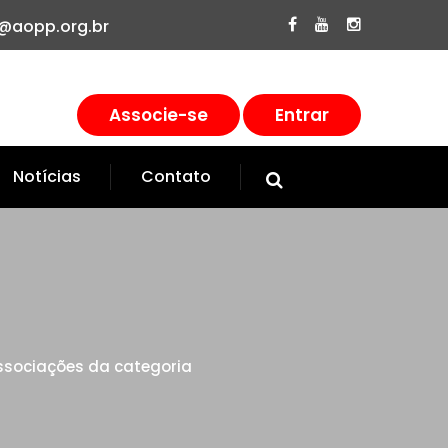
@aopp.org.br
Associe-se
Entrar
Notícias
Contato
associações da categoria