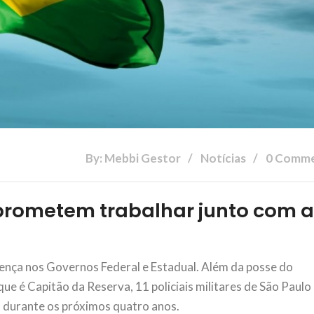
By: Mebbi Gestor
Notícias
0 Comm
os prometem trabalhar junto com 
a
sença nos Governos Federal e Estadual. Além da posse do
que é Capitão da Reserva, 11 policiais militares de São Paulo
co durante os próximos quatro anos.