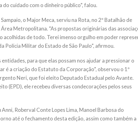
 do cuidado com o dinheiro público”, falou.
Sampaio, o Major Meca, serviu na Rota, no 2º Batalhão de
e Área Metropolitana. “As propostas originárias das associaç
rão acolhidas de todo. Terei imenso orgulho em poder represe
a Polícia Militar do Estado de São Paulo”, afirmou.
entidades, para que elas possam nos ajudar a pressionar o
par é a criação do Estatuto da Corporação”, observou o 1º
rgento Neri, que foi eleito Deputado Estadual pelo Avante.
eito (EPD), ele recebeu diversas condecorações pelos seus
u Anni, Roberval Conte Lopes Lima, Manoel Barbosa do
torno até o fechamento desta edição, assim como também a