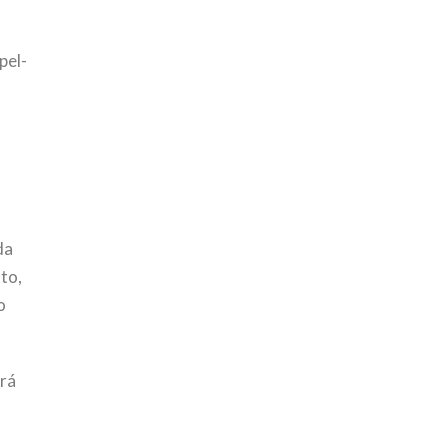
pel-
da
nto,
o
ará