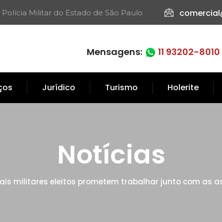
comercial
 Polícia Militar do Estado de São Paulo​
Mensagens:
11 93202-8010
iços
Jurídico
Turismo
Holerite
Notícias
iais militares eleitos prometem trabalhar junto com as 