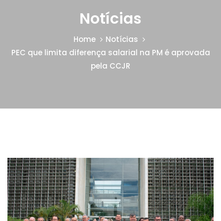
Notícias
Home
Notícias
PEC que limita diferença salarial na PM é aprovada
pela CCJR