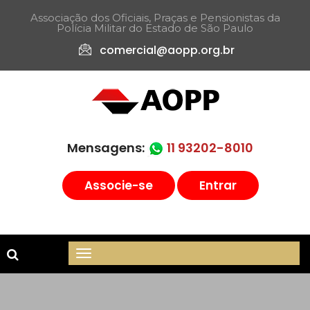
Associação dos Oficiais, Praças e Pensionistas da
Polícia Militar do Estado de São Paulo​
comercial@aopp.org.br
Mensagens:
11 93202-8010
Associe-se
Entrar