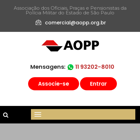
Associação dos Oficiais, Praças e Pensionistas da
Polícia Militar do Estado de São Paulo​
comercial@aopp.org.br
Mensagens:
11 93202-8010
Associe-se
Entrar