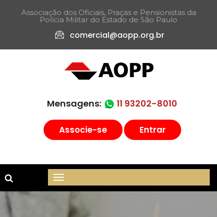
Associação dos Oficiais, Praças e Pensionistas da
Polícia Militar do Estado de São Paulo​
comercial@aopp.org.br
Mensagens:
11 93202-8010
Associe-se
Entrar