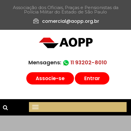
Associação dos Oficiais, Praças e Pensionistas da
Polícia Militar do Estado de São Paulo​
comercial@aopp.org.br
Mensagens:
11 93202-8010
Associe-se
Entrar