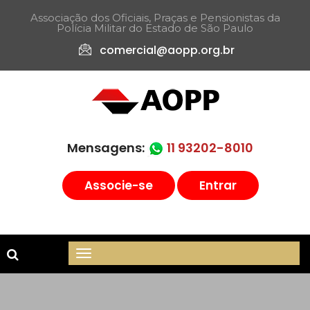
Associação dos Oficiais, Praças e Pensionistas da
Polícia Militar do Estado de São Paulo​
comercial@aopp.org.br
Mensagens:
11 93202-8010
Associe-se
Entrar