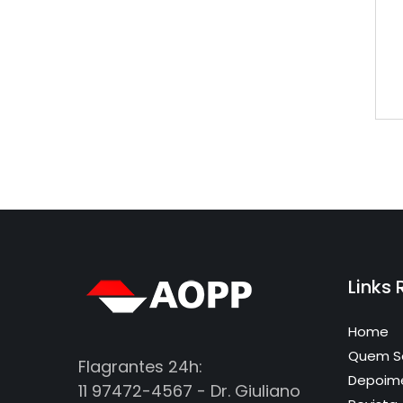
Links
Home
Quem 
Flagrantes 24h:
Depoim
11 97472-4567 - Dr. Giuliano