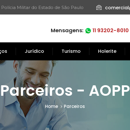
comercial
 Polícia Militar do Estado de São Paulo​
Mensagens:
11 93202-8010
iços
Jurídico
Turismo
Holerite
Parceiros - AOPP
Home
Parceiros