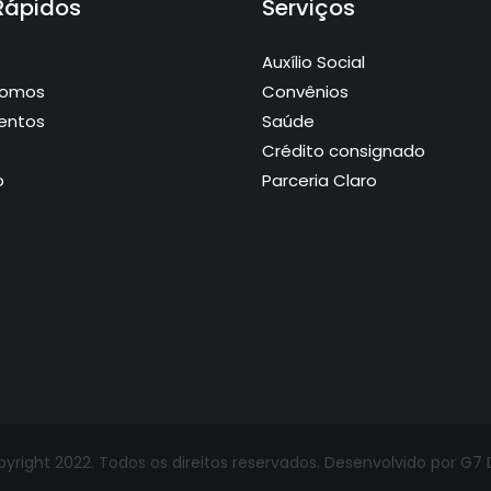
 Rápidos
Serviços
Auxílio Social
Somos
Convênios
entos
Saúde
Crédito consignado
o
Parceria Claro
yright 2022. Todos os direitos reservados. Desenvolvido por G7 D