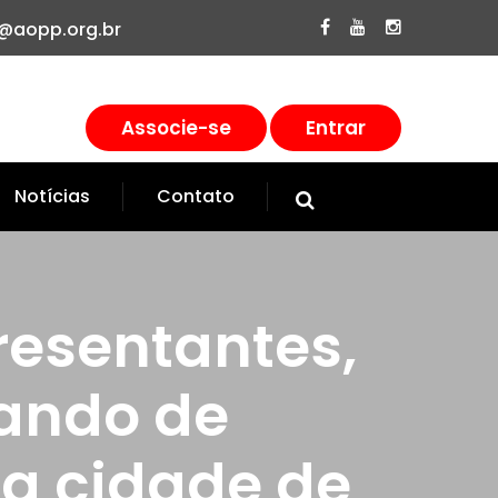
@aopp.org.br
Associe-se
Entrar
Notícias
Contato
resentantes,
ando de
na cidade de