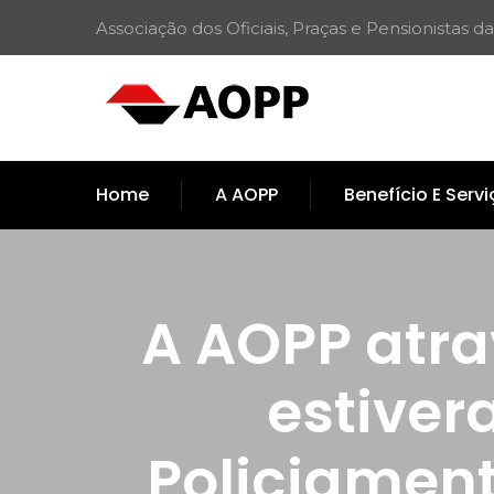
Associação dos Oficiais, Praças e Pensionistas da
Home
A AOPP
Benefício E Serv
A AOPP atra
estive
Policiament