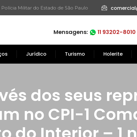
comercial
 Polícia Militar do Estado de São Paulo​
Mensagens:
11 93202-8010
iços
Jurídico
Turismo
Holerite
vés dos seus rep
ram no CPI-1 Com
o do Interior – 1 