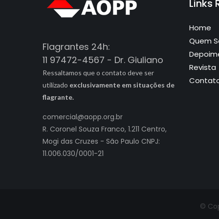
Links
Home
Quem 
Flagrantes 24h:
Depoim
11 97472-4567 - Dr. Giuliano
Revista
Ressaltamos que o contato deve ser
Contat
utilizado
exclusivamente em situações de
flagrante.
comercial@aopp.org.br
R. Coronel Souza Franco, 1.211 Centro,
Mogi das Cruzes - São Paulo CNPJ:
11.006.030/0001-21
© Cop