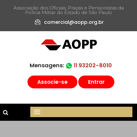
Associação dos Oficiais, Praças e Pensionistas da
Polícia Militar do Estado de São Paulo​
comercial@aopp.org.br
Mensagens:
11 93202-8010
Associe-se
Entrar