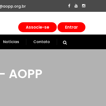
@aopp.org.br
Associe-se
Entrar
Notícias
Contato
 - AOPP