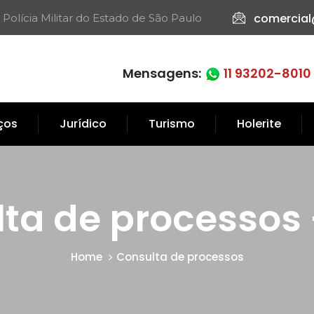
comercial
 Polícia Militar do Estado de São Paulo​
Mensagens:
11 93202-8010
iços
Jurídico
Turismo
Holerite
ta de processos
Home
Consulta de processos