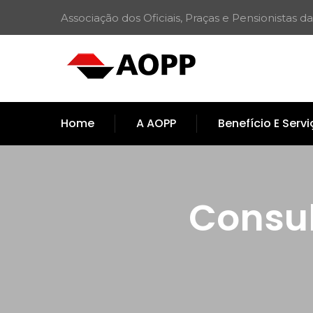
Associação dos Oficiais, Praças e Pensionistas da
Home
A AOPP
Benefício E Serv
Consul